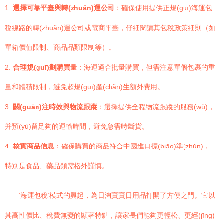
1.
選擇可靠平臺與轉(zhuǎn)運公司
：確保使用提供正規(guī)海運包
稅線路的轉(zhuǎn)運公司或電商平臺，仔細閱讀其包稅政策細則（如
單箱價值限制、商品品類限制等）。
2.
合理規(guī)劃購買量
：海運適合批量購買，但需注意單個包裹的重
量和體積限制，避免超規(guī)產(chǎn)生額外費用。
3.
關(guān)注時效與物流跟蹤
：選擇提供全程物流跟蹤的服務(wù)，
并預(yù)留足夠的運輸時間，避免急需時斷貨。
4.
核實商品信息
：確保購買的商品符合中國進口標(biāo)準(zhǔn)，
特別是食品、藥品類需格外謹慎。
‘海運包稅’模式的興起，為日淘寶寶日用品打開了方便之門。它以
其高性價比、稅費無憂的顯著特點，讓家長們能夠更輕松、更經(jīng)