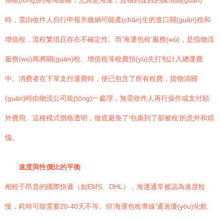
傳統(tǒng)的海淘運輸，尤其是海運，貨物到達目的國清關(guān)
時，需由收件人自行申報并繳納可能產(chǎn)生的進口關(guān)稅和
增值稅，流程繁瑣且存在不確定性。而‘海運包稅’服務(wù)，是指物流
服務(wù)商將關(guān)稅、增值稅等稅費預(yù)先打包計入總運費
中。消費者在下單支付運費時，便已包含了所有稅費，貨物清關
(guān)時由物流公司統(tǒng)一處理，無需收件人再行操作或支付額
外費用。這種模式價格透明，徹底避免了‘包裹到了卻被稅’的意外和煩
惱。
速度與性價比的平衡
相較于昂貴的國際快遞（如EMS、DHL），海運通常被認為速度較
慢，耗時可能需要20-40天不等。但‘海運包稅專線’通過優(yōu)化航