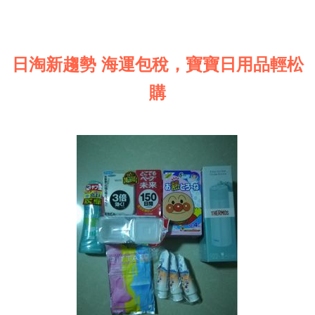
日淘新趨勢 海運包稅，寶寶日用品輕松
購