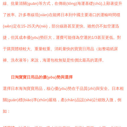
線、批量清關(guān)等方式，在傳統(tǒng)海運基礎(chǔ)上顯著提升
了效率。許多專線現(xiàn)在能將日本到中國主要港口的運輸時間穩
(wěn)定在15-25天內(nèi)，部分線路甚至更快。雖然仍不如空運迅
捷，但其成本優(yōu)勢巨大，運費可能僅為空運的1/3甚至更低。對
于購買體積較大、重量較重、消耗量快的寶寶日用品（如整箱紙尿
褲、洗衣液等）來說，海運包稅無疑是性價比最高的選擇。
日淘寶寶日用品的優(yōu)勢與選擇
選擇日本海淘寶寶用品，核心優(yōu)勢在于品質(zhì)與安全。日本相
關(guān)標(biāo)準(zhǔn)嚴格，產(chǎn)品設(shè)計細致入微，例
如：